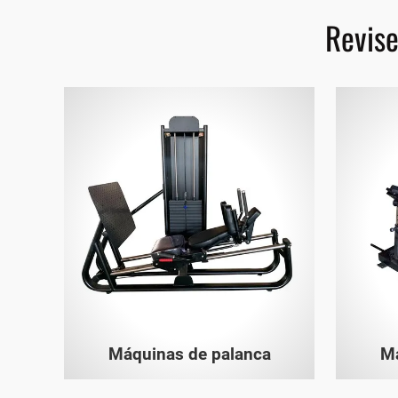
Revise
Máquinas de palanca
Má