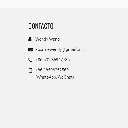
CONTACTO
Wendy Wang
aoxindewendy@gmail.com
s
+86-531-86947785
+86-18596252569
(WhatsApp/WeChat)