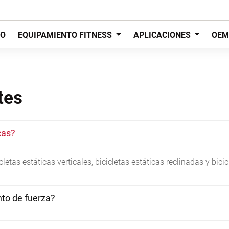
IO
EQUIPAMIENTO FITNESS
APLICACIONES
OEM
tes
cas?
letas estáticas verticales, bicicletas estáticas reclinadas y bici
nto de fuerza?