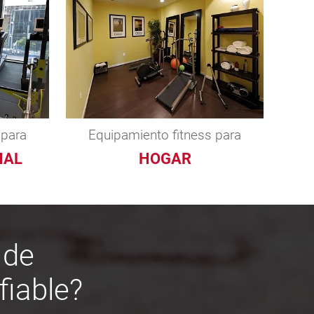
 para
Equipamiento fitness para
NAL
HOGAR
 de
fiable?