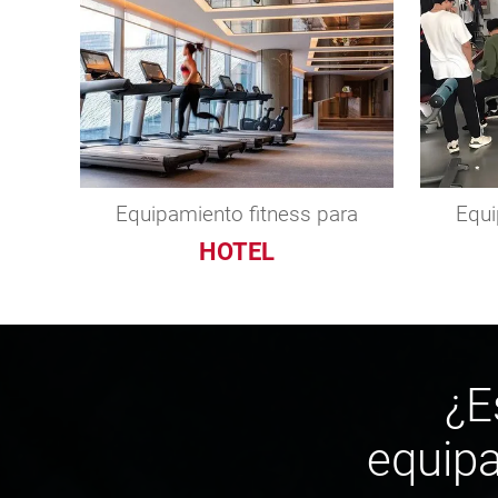
Equipamiento fitness para
Equi
HOTEL
¿E
equipa